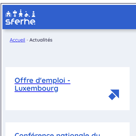
Aller
au
contenu
Accueil
-
Actualités
Offre d'emploi -
Luxembourg
Conférence nationale du